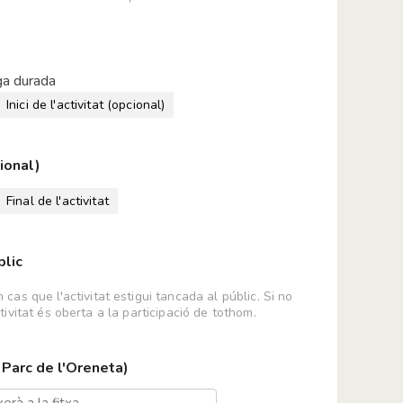
 Sant Cugat
E _ SUNCINE
ental TEMPS de SAÓ
rga durada
igues de la Banqueta de Mollerussa al Salt del
Inici de l'activitat (opcional)
ancs
cional)
Final de l'activitat
 Verda
blic
asa Orlandai
nt Jordi
cas que l'activitat estigui tancada al públic. Si no
ctivitat és oberta a la participació de tothom.
l Jardí Botànic de Barcelona
 d'immersió de la Costa Brava
pavila!
: Parc de l'Oreneta)
s Alexandre Galí