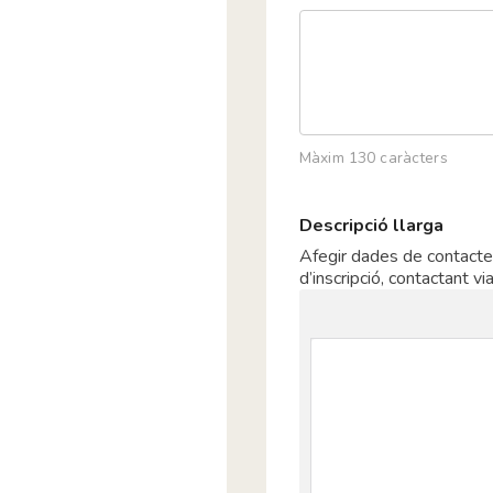
Ajuntament de Girona
Ajuntament de l'Amet
Ajuntament de La Seu
Ajuntament de Lloret
Ajuntament de Malgra
Ajuntament de Navat
Màxim 130 caràcters
Ajuntament de Pâlafr
Ajuntament de Reus
Descripció llarga
Ajuntament de Tarra
Ajuntament de Tiana
Afegir dades de contacte, d
d’inscripció, contactant vi
Ajuntament de Torre
Ajuntament de Vilano
Ajuntament El Vendre
Al Camp Residu Zero
Alerta Forestal
Alerta Poble Sec
Amics de l'Alta Garro
Amics de la Natura d