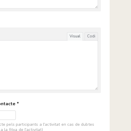
 Roda de Ter i les Masies
'Aguja
LMAU
Visual
Codi
bientals marins
la Protecció del Medi Ambient)
bientals
ontacte *
e Barcelona
te pels participants a l'activitat en cas de dubtes
r la Transició Ecosocial (ACTE)
 la fitxa de l'activitat)