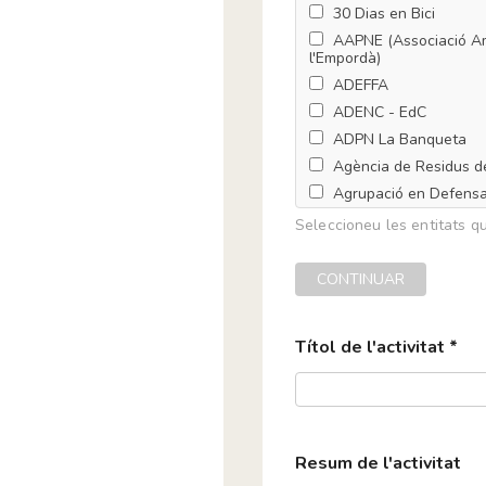
30 Dias en Bici
AAPNE (Associació Ami
l'Empordà)
ADEFFA
ADENC - EdC
ADPN La Banqueta
Agència de Residus d
Agrupació en Defens
Agrupació Naturalista
Seleccioneu les entitats que
Aigua és vida
Aiguamoll de la Bòbil
CONTINUAR
Ajuntament d'Alcanar
Ajuntament de Barce
Títol de l'activitat *
Ajuntament de Cabrer
Ajuntament de Calafe
Ajuntament de Castell
Ajuntament de El Port
Resum de l'activitat
Ajuntament de El Ven