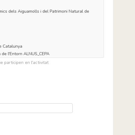
cs dels Aiguamolls i del Patrimoni Natural de
e Catalunya
a de l'Entorn ALNUS_CEPA
 i Ecologista de la Garrotxa ANEGX
 participen en l'activitat
a
lona
a de Mar
ll
ar del Vallès
 de la Selva
drell