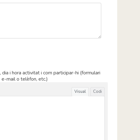
lla de Mar
 d'Urgell
 de Mar
t de Mar
a
ugell
gona
ia i hora activitat i com participar-hi (formulari
a e-mail o telèfon, etc.)
dembarra
va de Sau
Visual
Codi
ll
txa
e Cadaquès