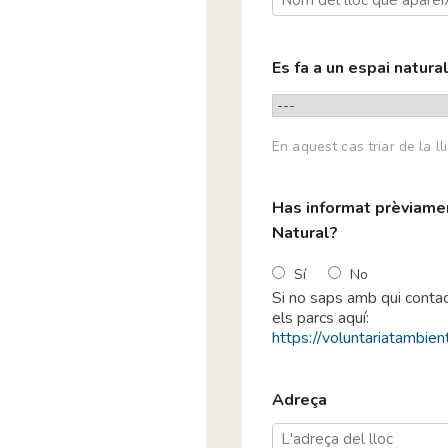
Associació de Natural
Associació de Natural
Associació de Persone
Es fa a un espai natura
(APAPNAP)
Associació de Pesca 
Associació de Veïns C
Associació de Veïns 
En aquest cas triar de la ll
Associació de veïns i 
Associació de Voluntar
Has informat prèviamen
Associació ECOL3VN
Natural?
Associació els amics 
Associació Espais Nat
Sí
No
Associació Esportiva P
Si no saps amb qui contac
els parcs aquí:
Associació Estació Nàu
https://voluntariatambient
Associació Excursioni
Associació Fes Fonts 
Associació Forest Hor
Adreça
Associació Galanthus
Associació GENS - Gru