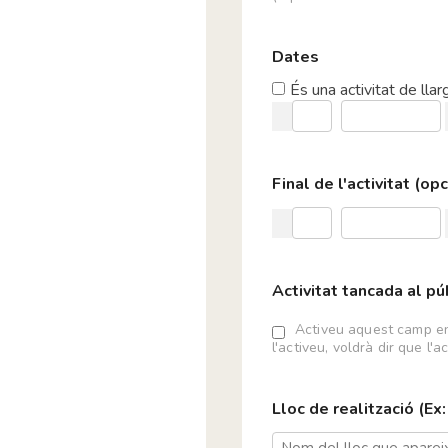
Assemblea de la Bici
Associació Accions 3
Dates
Associació Acer
Associació Agroambi
És una activitat de lla
Associació Amics i Am
Duran
Associació Aurora
Associació Balmes Bl
Final de l'activitat (op
Associació Cen
Associació Cetàcea
Associació Collserola
Associació Crataegus
Activitat tancada al pú
Associació Cultural C
Associació Cultural Sa
Activeu aquest camp en 
l'activeu, voldrà dir que l'a
Associació d'Amics de
Associació de centres
Associació de joves Es
Lloc de realització (Ex
Associació de Mestre