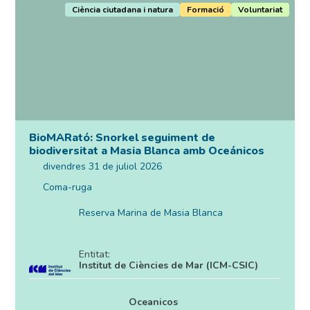
Ciència ciutadana i natura
Formació
Voluntariat
BioMARató: Snorkel seguiment de
biodiversitat a Masia Blanca amb Oceánicos
divendres 31 de juliol 2026
Coma-ruga
Reserva Marina de Masia Blanca
Entitat:
Institut de Ciències de Mar (ICM-CSIC)
Oceanicos