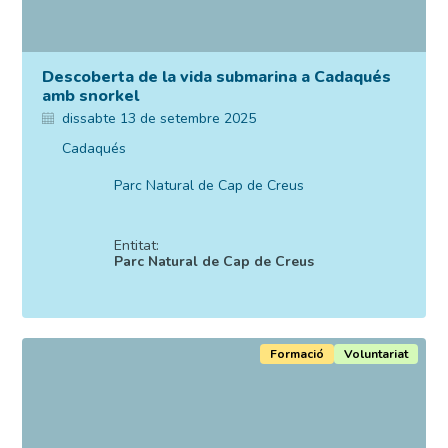
Descoberta de la vida submarina a Cadaqués
amb snorkel
dissabte 13 de setembre 2025
Cadaqués
Parc Natural de Cap de Creus
Entitat:
Parc Natural de Cap de Creus
Formació
Voluntariat