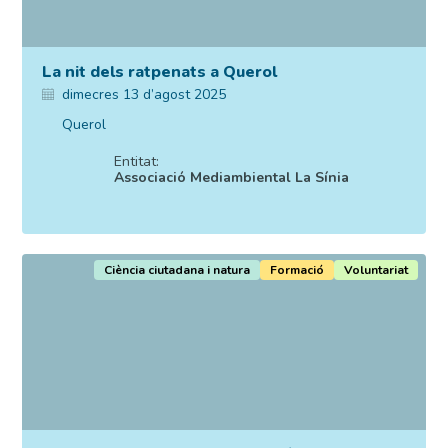
La nit dels ratpenats a Querol
dimecres 13 d’agost 2025
Querol
Entitat:
Associació Mediambiental La Sínia
Ciència ciutadana i natura
Formació
Voluntariat