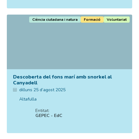
Ciència ciutadana i natura
Formació
Voluntariat
Descoberta del fons marí amb snorkel al
Canyadell
dilluns 25 d’agost 2025
Altafulla
Entitat:
GEPEC - EdC