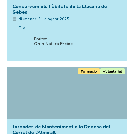
Conservem els hàbitats de la Llacuna de
Sebes
diumenge 31 d’agost 2025
Flix
Entitat:
Grup Natura Freixe
Formació
Voluntariat
Jornades de Manteniment a la Devesa del
Corral de l’Almirall