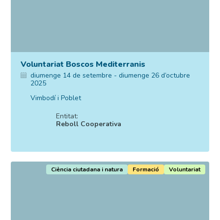
Voluntariat Boscos Mediterranis
diumenge 14 de setembre - diumenge 26 d’octubre
2025
Vimbodí i Poblet
Entitat:
Reboll Cooperativa
Ciència ciutadana i natura
Formació
Voluntariat