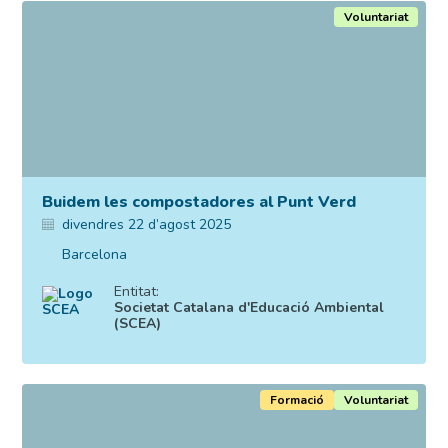
Voluntariat
Buidem les compostadores al Punt Verd
divendres 22 d’agost 2025
Barcelona
Entitat:
Societat Catalana d'Educació Ambiental
(SCEA)
Formació
Voluntariat