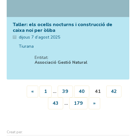
Taller: els ocells nocturns i construcció de
caixa noi per òliba
dijous 7 d’agost 2025
Tiurana
Entitat:
Associació Gestió Natural
«
1
…
39
40
41
42
43
…
179
»
Creat per: