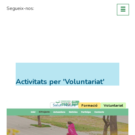
Skip
Segueix-nos:
☰
to
content
Activitats per 'Voluntariat'
Salut i Natura
Formació
Voluntariat