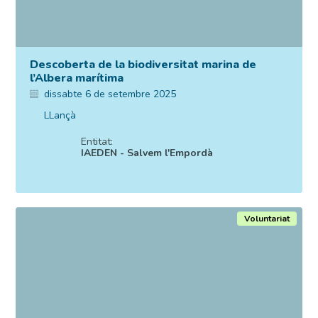
Descoberta de la biodiversitat marina de
l’Albera marítima
dissabte 6 de setembre 2025
LLançà
Entitat:
IAEDEN - Salvem l'Empordà
Voluntariat