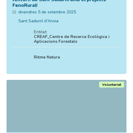
FenoRural!
divendres 5 de setembre 2025
Sant Sadurní d'Anoia
Entitat:
CREAF_Centre de Recerca Ecològica i
Aplicacions Forestals
Ritme Natura
Voluntariat