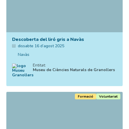
Descoberta del liró gris a Navàs
dissabte 16 d’agost 2025
Navàs
Entitat:
Museu de Ciències Naturals de Granollers
Formació
Voluntariat