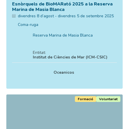
Esnòrquels de BioMARató 2025 a la Reserva
Marina de Masia Blanca
divendres 8 d’agost - divendres 5 de setembre 2025
Coma-ruga
Reserva Marina de Masia Blanca
Entitat:
Institut de Ciències de Mar (ICM-CSIC)
Oceanicos
Formació
Voluntariat