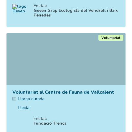
Entitat:
Geven Grup Ecologista del Vendrell i Baix
Penedès
Voluntariat
Voluntariat al Centre de Fauna de Vallcalent
Llarga durada
Lleida
Entitat:
Fundació Trenca