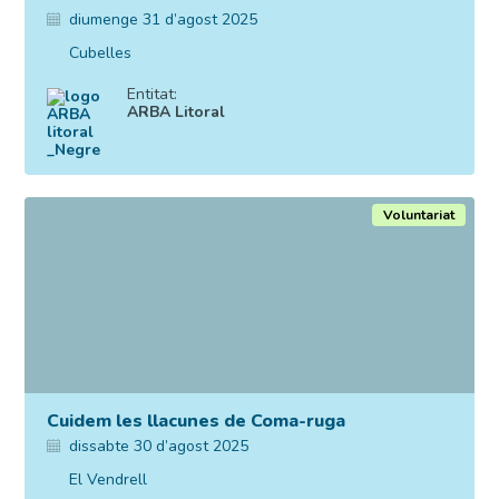
diumenge 31 d’agost 2025
Cubelles
Entitat:
ARBA Litoral
Voluntariat
Cuidem les llacunes de Coma-ruga
dissabte 30 d’agost 2025
El Vendrell