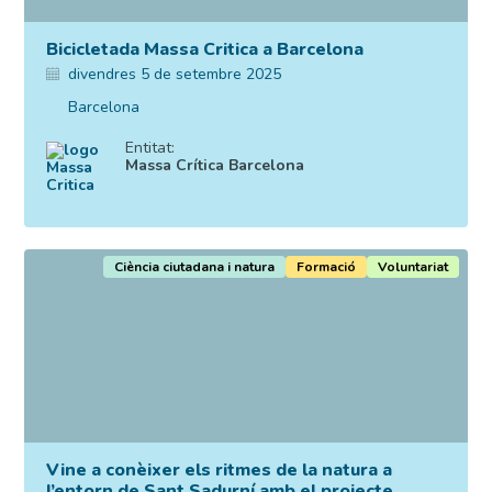
Bicicletada Massa Critica a Barcelona
divendres 5 de setembre 2025
Barcelona
Entitat:
Massa Crítica Barcelona
Ciència ciutadana i natura
Formació
Voluntariat
Vine a conèixer els ritmes de la natura a
l’entorn de Sant Sadurní amb el projecte