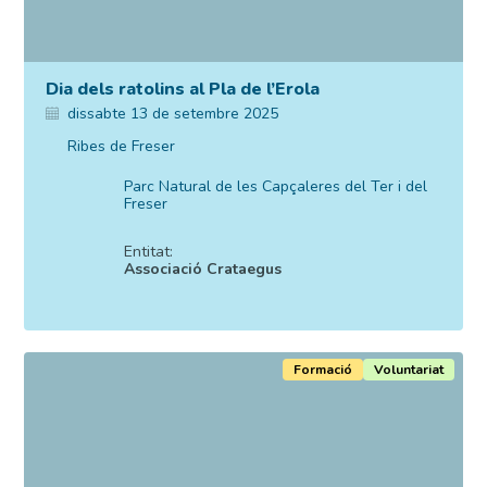
Dia dels ratolins al Pla de l’Erola
dissabte 13 de setembre 2025
Ribes de Freser
Parc Natural de les Capçaleres del Ter i del
Freser
Entitat:
Associació Crataegus
Formació
Voluntariat