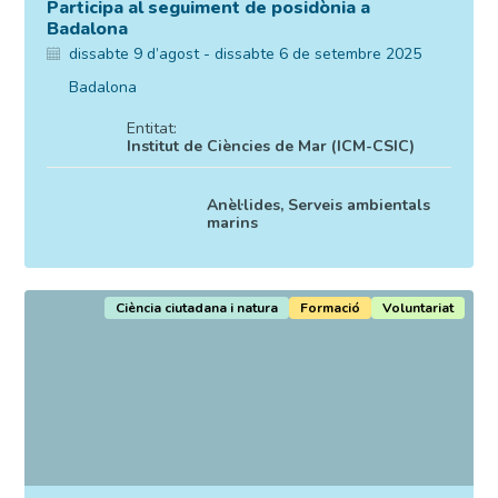
Participa al seguiment de posidònia a
Badalona
dissabte 9 d’agost - dissabte 6 de setembre 2025
Badalona
Entitat:
Institut de Ciències de Mar (ICM-CSIC)
Anèl·lides, Serveis ambientals
marins
Ciència ciutadana i natura
Formació
Voluntariat