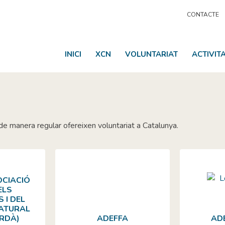
CONTACTE
INICI
XCN
VOLUNTARIAT
ACTIVIT
 de manera regular ofereixen voluntariat a Catalunya.
OCIACIÓ
ELS
 I DEL
NATURAL
ORDÀ)
ADEFFA
AD