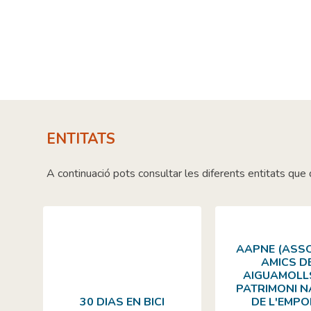
Skip
to
content
ENTITATS
A continuació pots consultar les diferents entitats que
AAPNE (ASS
AMICS D
AIGUAMOLLS
PATRIMONI 
30 DIAS EN BICI
DE L'EMP