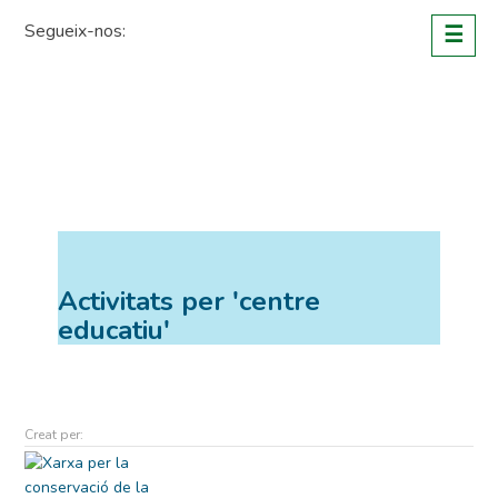
Skip
Segueix-nos:
☰
to
content
Activitats per 'centre
educatiu'
Creat per: