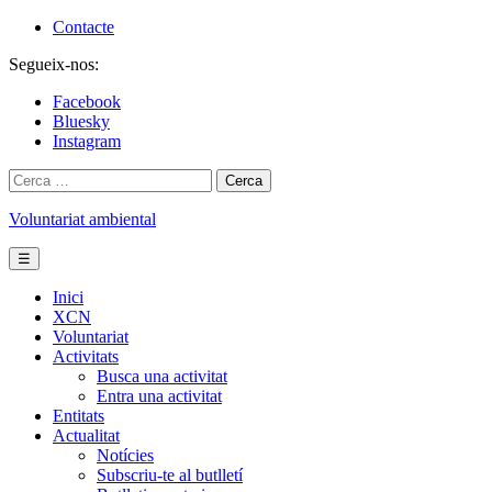
Skip
Contacte
to
Segueix-nos:
content
Facebook
Bluesky
Instagram
Cerca:
Voluntariat ambiental
☰
Inici
XCN
Voluntariat
Activitats
Busca una activitat
Entra una activitat
Entitats
Actualitat
Notícies
Subscriu-te al butlletí