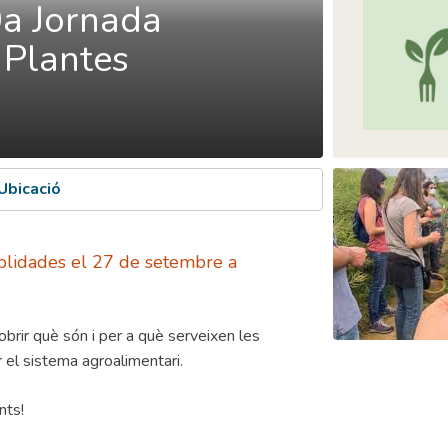
0a Jornada
 Plantes
Ubicació
Oblidades el 27 de setembre a
brir què són i per a què serveixen les
 el sistema agroalimentari.
nts!