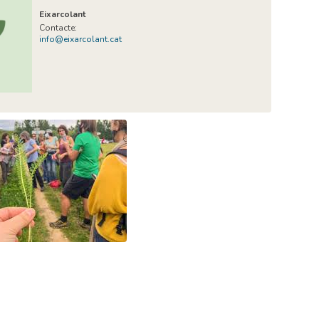
Eixarcolant
Contacte:
info@eixarcolant.cat