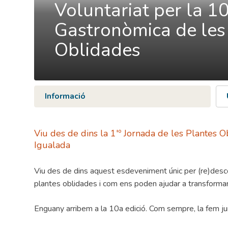
Voluntariat per la 1
Gastronòmica de les
Oblidades
Informació
Viu des de dins la 1'º Jornada de les Plantes 
Igualada
Viu des de dins aquest esdeveniment únic per (re)desco
plantes oblidades i com ens poden ajudar a transformar
Enguany arribem a la 10a edició. Com sempre, la fem ju