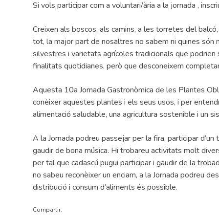
Si vols participar com a voluntari/ària a la jornada , inscr
Creixen als boscos, als camins, a les torretes del balcó, 
tot, la major part de nosaltres no sabem ni quines són 
silvestres i varietats agrícoles tradicionals que podri
finalitats quotidianes, però que desconeixem complet
Aquesta 10a Jornada Gastronòmica de les Plantes Oblid
conèixer aquestes plantes i els seus usos, i per enten
alimentació saludable, una agricultura sostenible i un si
A la Jornada podreu passejar per la fira, participar d’un t
gaudir de bona música. Hi trobareu activitats molt dive
per tal que cadascú pugui participar i gaudir de la troba
no sabeu reconèixer un enciam, a la Jornada podreu des
distribució i consum d’aliments és possible.
Compartir: