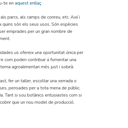
iu-te en
aquest enllaç
als parcs, als camps de conreu, etc. Així i
ni quins són els seus usos. Són espècies
en ser emprades per un gran nombre de
ament.
ades us ofereix una oportunitat única per
dre com poden contribuir a fomentar una
stema agroalimentari més just i sobirà.
ast, fer un taller, escoltar una xerrada o
rses, pensades per a tota mena de públic,
da. Tant si sou botànics entusiastes com si
cobrir que un nou model de producció,