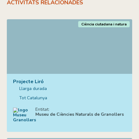
ACTIVITATS RELACIONADES
Ciència ciutadana i natura
Projecte Liró
Llarga durada
Tot Catalunya
Entitat:
Museu de Ciències Naturals de Granollers