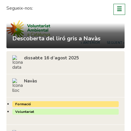
Skip
Segueix-nos:
☰
to
content
Descoberta del liró gris a Navàs
« ANTERIOR
SEGÜENT »
dissabte 16 d’agost 2025
Navàs
Formació
Voluntariat