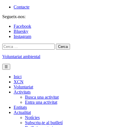
Skip
Contacte
to
Segueix-nos:
content
Facebook
Bluesky
Instagram
Cerca:
Voluntariat ambiental
☰
Inici
XCN
Voluntariat
Activitats
Busca una activitat
Entra una activitat
Entitats
Actualitat
Notícies
Subscriu-te al butlletí