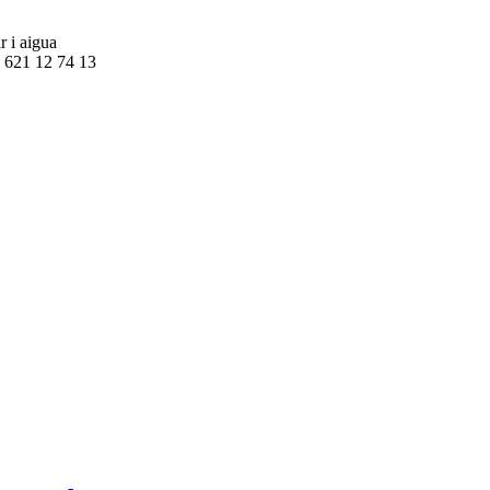
r i aigua
l 621 12 74 13
La ramaderia extensiva d’alta muntanya al Coll d’Ares