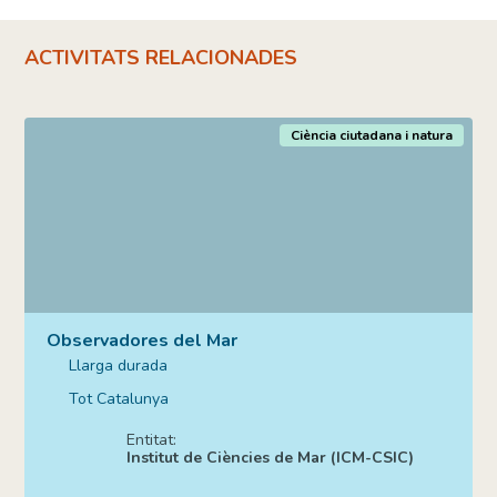
ACTIVITATS RELACIONADES
Ciència ciutadana i natura
Observadores del Mar
Llarga durada
Tot Catalunya
Entitat:
Institut de Ciències de Mar (ICM-CSIC)