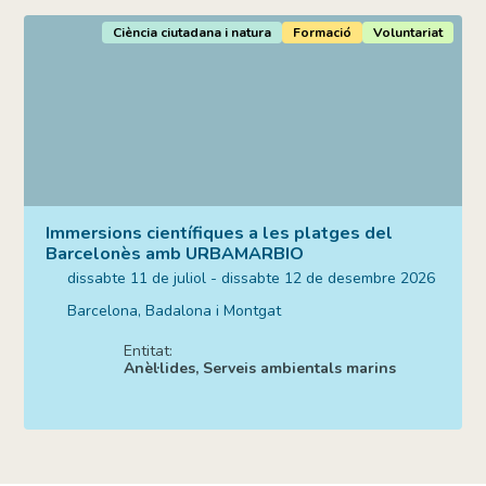
Ciència ciutadana i natura
Formació
Voluntariat
Immersions científiques a les platges del
Barcelonès amb URBAMARBIO
dissabte 11 de juliol - dissabte 12 de desembre 2026
Barcelona, Badalona i Montgat
Entitat:
Anèl·lides, Serveis ambientals marins