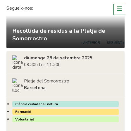
Skip
Segueix-nos:
☰
to
content
Recollida de residus a la Platja de
Somorrostro
« ANTERIOR
SEGÜENT »
diumenge 28 de setembre 2025
09:30h fins 11:30h
Platja del Somorrostro
Barcelona
Ciència ciutadana i natura
Formació
Voluntariat