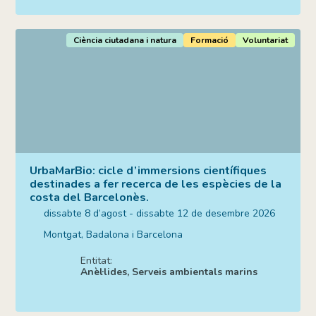
Ciència ciutadana i natura
Formació
Voluntariat
UrbaMarBio: cicle d’immersions científiques
destinades a fer recerca de les espècies de la
costa del Barcelonès.
dissabte 8 d’agost - dissabte 12 de desembre 2026
Montgat, Badalona i Barcelona
Entitat:
Anèl·lides, Serveis ambientals marins