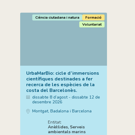
Ciència ciutadana i natura
Formació
Voluntariat
UrbaMarBio: cicle d’immersions
científiques destinades a fer
recerca de les espècies de la
costa del Barcelonès.
dissabte 8 d’agost - dissabte 12 de
desembre 2026
Montgat, Badalona i Barcelona
Entitat:
Anèl·lides, Serveis
ambientals marins