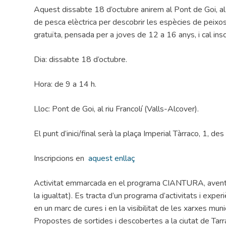
Aquest dissabte 18 d’octubre anirem al Pont de Goi, al 
de pesca elèctrica per descobrir les espècies de peixos
gratuïta, pensada per a joves de 12 a 16 anys, i cal insc
Dia: dissabte 18 d’octubre.
Hora: de 9 a 14 h.
Lloc: Pont de Goi, al riu Francolí (Valls-Alcover).
El punt d’inici/final serà la plaça Imperial Tàrraco, 1, de
Inscripcions en
aquest enllaç
Activitat emmarcada en el programa CIANTURA, aventu
la igualtat). Es tracta d’un programa d’activitats i exper
en un marc de cures i en la visibilitat de les xarxes mun
Propostes de sortides i descobertes a la ciutat de Tarr