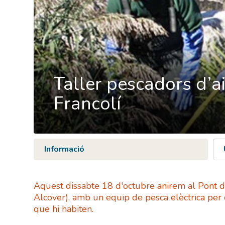
Taller pescadors d’ai
Francolí
Informació
Aquest dissabte 18 d'octubre anirem al Pont de 
Alcover), amb un equip de pesca elèctrica per 
que hi habiten.