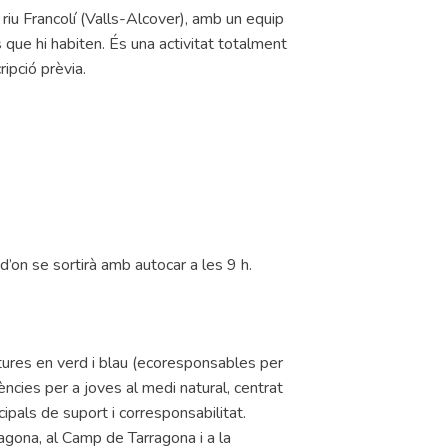
riu Francolí (Valls-Alcover), amb un equip
 que hi habiten. És una activitat totalment
ripció prèvia.
s d’on se sortirà amb autocar a les 9 h.
res en verd i blau (ecoresponsables per
iències per a joves al medi natural, centrat
icipals de suport i corresponsabilitat.
agona, al Camp de Tarragona i a la