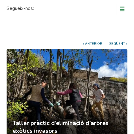
Skip
Segueix-nos:
☰
to
content
« ANTERIOR
SEGÜENT »
Taller pràctic d’eliminació d’arbres
exòtics invasors