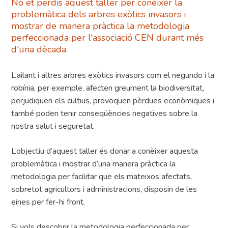
No et perdis aquest taller per conèixer la
problemàtica dels arbres exòtics invasors i
mostrar de manera pràctica la metodologia
perfeccionada per l'associació CEN durant més
d'una dècada
L’ailant i altres arbres exòtics invasors com el negundo i la
robínia, per exemple, afecten greument la biodiversitat,
perjudiquen els cultius, provoquen pèrdues econòmiques i
també poden tenir conseqüències negatives sobre la
nostra salut i seguretat.
L’objectiu d’aquest taller és donar a conèixer aquesta
problemàtica i mostrar d’una manera pràctica la
metodologia per facilitar que els mateixos afectats,
sobretot agricultors i administracions, disposin de les
eines per fer-hi front.
Si vols descobrir la metodologia perfeccionada per