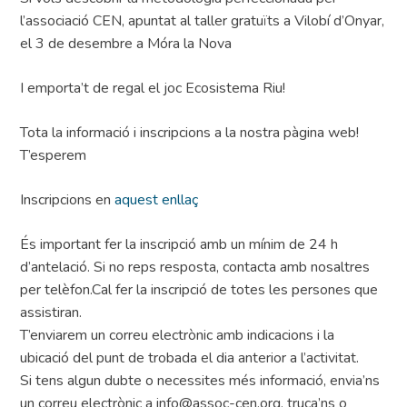
l’associació CEN, apuntat al taller gratuïts a Vilobí d’Onyar,
el 3 de desembre a Móra la Nova
I emporta’t de regal el joc Ecosistema Riu!
Tota la informació i inscripcions a la nostra pàgina web!
T’esperem
Inscripcions en
aquest enllaç
És important fer la inscripció amb un mínim de 24 h
d’antelació. Si no reps resposta, contacta amb nosaltres
per telèfon.Cal fer la inscripció de totes les persones que
assistiran.
T’enviarem un correu electrònic amb indicacions i la
ubicació del punt de trobada el dia anterior a l’activitat.
Si tens algun dubte o necessites més informació, envia’ns
un correu electrònic a info@assoc-cen.org, truca’ns o