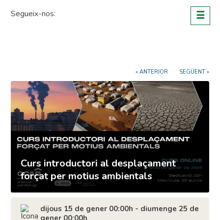
Skip
Segueix-nos:
☰
to
content
« ANTERIOR
SEGÜENT »
Curs introductori al desplaçament
forçat per motius ambientals
dijous 15 de gener 00:00h - diumenge 25 de
gener 00:00h