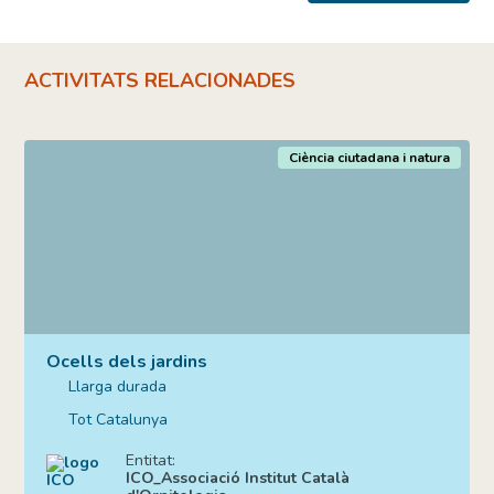
ACTIVITATS RELACIONADES
Ciència ciutadana i natura
Ocells dels jardins
Llarga durada
Tot Catalunya
Entitat:
ICO_Associació Institut Català