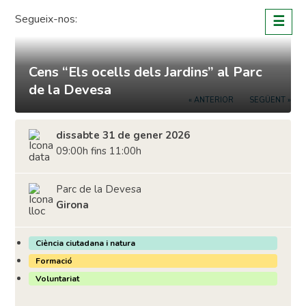
Skip
Segueix-nos:
☰
to
content
Cens “Els ocells dels Jardins” al Parc
de la Devesa
« ANTERIOR
SEGÜENT »
dissabte 31 de gener 2026
09:00h fins 11:00h
Parc de la Devesa
Girona
Ciència ciutadana i natura
Formació
Voluntariat