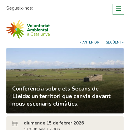
Skip
Segueix-nos:
☰
to
content
« ANTERIOR
SEGÜENT »
Conferència sobre els Secans de
Lleida: un territori que canvia davant
nous escenaris climàtics.
diumenge 15 de febrer 2026
11:00h fins 12:00h