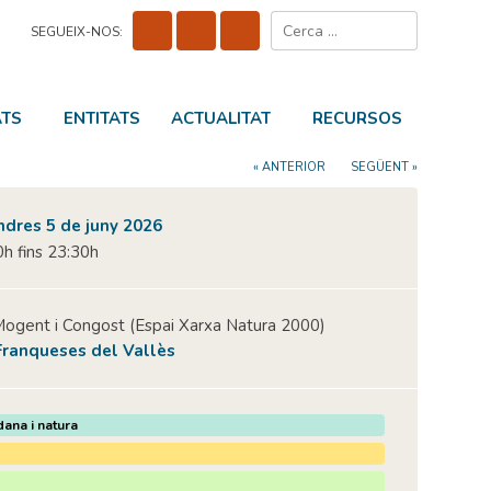
Cerca:
SEGUEIX-NOS:
ATS
ENTITATS
ACTUALITAT
RECURSOS
« ANTERIOR
SEGÜENT »
ndres 5 de juny 2026
h fins 23:30h
 Mogent i Congost (Espai Xarxa Natura 2000)
Franqueses del Vallès
dana i natura