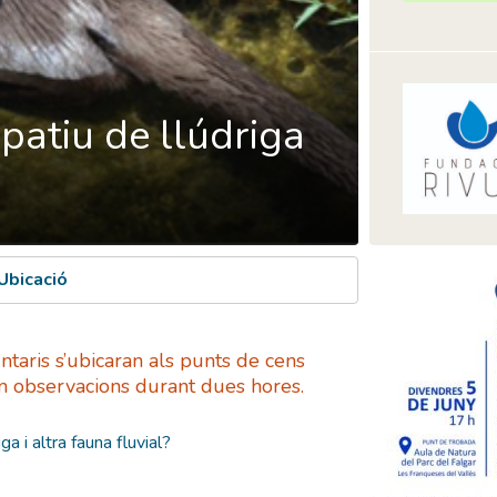
ipatiu de llúdriga
Ubicació
ntaris s’ubicaran als punts de cens
an observacions durant dues hores.
ga i altra fauna fluvial?