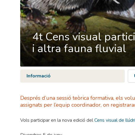
4t Cens visual partic
i altra fauna fluvial
Informació
Després d’una sessió teòrica formativa, els volu
assignats per l’equip coordinador, on registrar
Vols participar en la nova edició del
Cens visual de llúdri
Divendres 5 de juny