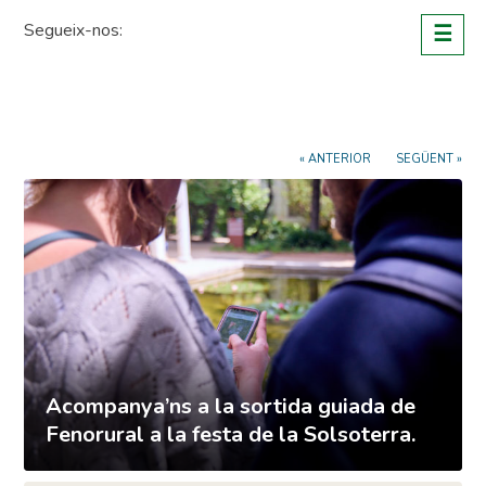
Skip
Segueix-nos:
☰
to
content
« ANTERIOR
SEGÜENT »
Acompanya’ns a la sortida guiada de
Fenorural a la festa de la Solsoterra.