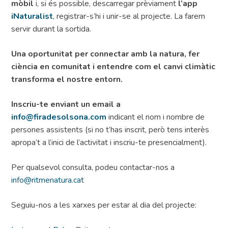
mòbil
i, si és possible, descarregar prèviament
l’app
iNaturalist
, registrar-s’hi i unir-se al projecte. La farem
servir durant la sortida.
Una oportunitat per connectar amb la natura, fer
ciència en comunitat i entendre com el canvi climàtic
transforma el nostre entorn.
Inscriu-te enviant un email a
info@firadesolsona.com
indicant el nom i nombre de
persones assistents (si no t’has inscrit, però tens interès
apropa’t a l’inici de l’activitat i inscriu-te presencialment).
Per qualsevol consulta, podeu contactar-nos a
info@ritmenatura.cat
Seguiu-nos a les xarxes per estar al dia del projecte: