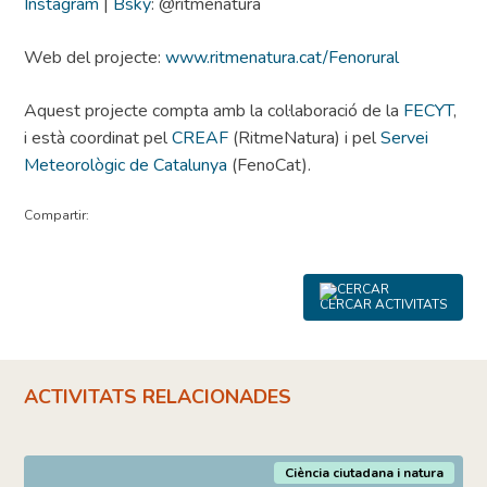
Instagram
|
Bsky
: @ritmenatura
Web del projecte:
www.ritmenatura.cat/Fenorural
Aquest projecte compta amb la col·laboració de la
FECYT
,
i està coordinat pel
CREAF
(RitmeNatura) i pel
Servei
Meteorològic de Catalunya
(FenoCat).
Compartir:
CERCAR ACTIVITATS
ACTIVITATS RELACIONADES
Ciència ciutadana i natura