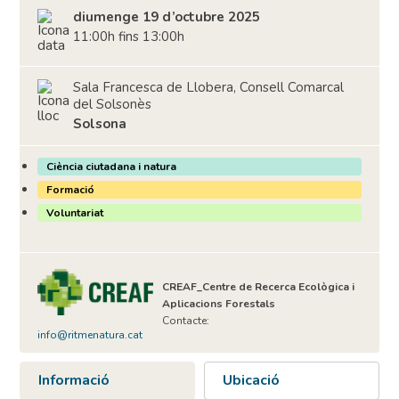
diumenge 19 d’octubre 2025
11:00h fins 13:00h
Sala Francesca de Llobera, Consell Comarcal
del Solsonès
Solsona
Ciència ciutadana i natura
Formació
Voluntariat
CREAF_Centre de Recerca Ecològica i
Aplicacions Forestals
Contacte:
info@ritmenatura.cat
Informació
Ubicació