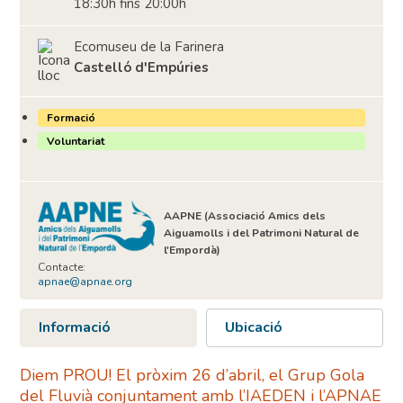
18:30h fins 20:00h
Ecomuseu de la Farinera
Castelló d'Empúries
Formació
Voluntariat
AAPNE (Associació Amics dels
Aiguamolls i del Patrimoni Natural de
l'Empordà)
Contacte:
apnae@apnae.org
Informació
Ubicació
Diem PROU! El pròxim 26 d’abril, el Grup Gola
del Fluvià conjuntament amb l’IAEDEN i l’APNAE