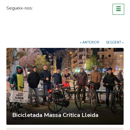
Skip
Segueix-nos:
☰
to
content
« ANTERIOR
SEGÜENT »
Bicicletada Massa Critica Lleida