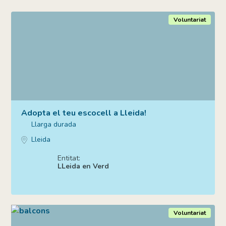
Voluntariat
Adopta el teu escocell a Lleida!
Llarga durada
Lleida
Entitat:
LLeida en Verd
Voluntariat