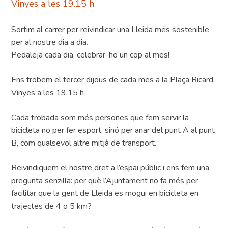
Vinyes a les 19.15 h
Sortim al carrer per reivindicar una Lleida més sostenible
per al nostre dia a dia.
Pedaleja cada dia, celebrar-ho un cop al mes!
Ens trobem el tercer dijous de cada mes a la Plaça Ricard
Vinyes a les 19.15 h
Cada trobada som més persones que fem servir la
bicicleta no per fer esport, sinó per anar del punt A al punt
B, com qualsevol altre mitjà de transport.
Reivindiquem el nostre dret a l’espai públic i ens fem una
pregunta senzilla: per què l’Ajuntament no fa més per
facilitar que la gent de Lleida es mogui en bicicleta en
trajectes de 4 o 5 km?