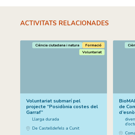
ACTIVITATS RELACIONADES
Ciència ciutadana i natura
Formació
Cièn
Voluntariat
Voluntariat submarí pel
BioMAR
projecte “Posidònia costes del
de Com
Garraf”
d’esnò
Llarga durada
diven
d’oc
De Castelldefels a Cunit
Coma