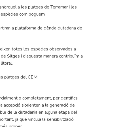
snòrquel a les platges de Terramar i les
tes espècies com poguem.
tiran a plataforma de ciència ciutadana de
eixen totes les espècies observades a
i de Sitges i d’aquesta manera contribuïm a
itoral.
les platges del CEM
parcialment o completament, per científics
a accepció s’orienten a la generació de
ible de la ciutadania en alguna etapa del
ortant, ja que vincula la sensibilització
 més proper.