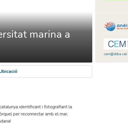
rsitat marina a
cem@diba.cat
Ubicació
lunya identificant i fotografiant la
snòrquel per reconnectar amb el mar,
adana!