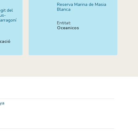
Reserva Marina de Masia
Blanca
git del
us-
Tarragoní
Entitat:
Oceanicos
icació