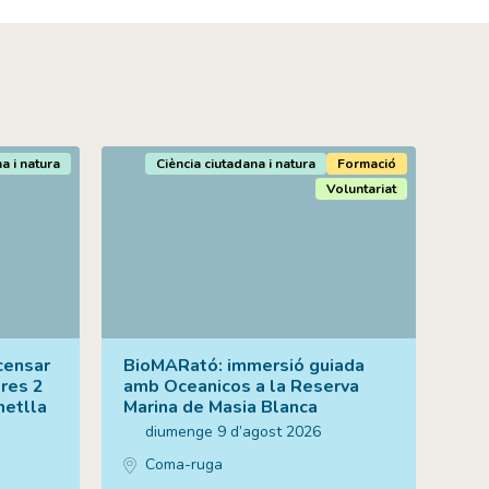
a i natura
Ciència ciutadana i natura
Formació
Voluntariat
censar
BioMARató: immersió guiada
tres 2
amb Oceanicos a la Reserva
metlla
Marina de Masia Blanca
diumenge 9 d’agost 2026
Coma-ruga