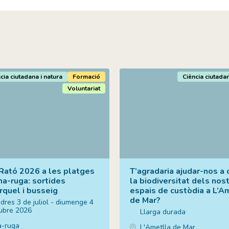
cia ciutadana i natura
Formació
Ciència ciutadan
Voluntariat
ató 2026 a les platges
T’agradaria ajudar-nos a 
a-ruga: sortides
la biodiversitat dels nos
rquel i busseig
espais de custòdia a L’A
de Mar?
dres 3 de juliol - diumenge 4
tubre 2026
Llarga durada
-ruga
L'Ametlla de Mar