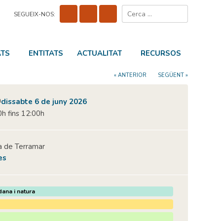
Cerca:
SEGUEIX-NOS:
ATS
ENTITATS
ACTUALITAT
RECURSOS
« ANTERIOR
SEGÜENT »
dissabte 6 de juny 2026
h fins 12:00h
a de Terramar
es
dana i natura