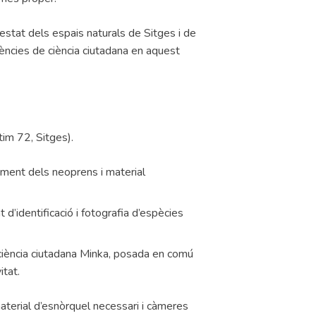
’estat dels espais naturals de Sitges i de
iències de ciència ciutadana en aquest
tim 72, Sitges).
timent dels neoprens i material
d’identificació i fotografia d’espècies
ciència ciutadana Minka, posada en comú
itat.
material d’esnòrquel necessari i càmeres