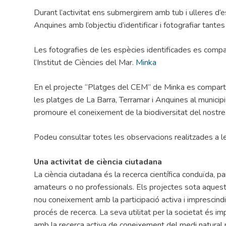
Durant l’activitat ens submergirem amb tub i ulleres d’e
Anquines amb l’objectiu d’identificar i fotografiar tan
Les fotografies de les espècies identificades es compar
l’Institut de Ciències del Mar.
Minka
En el projecte “Platges del CEM” de Minka es compart
les platges de La Barra, Terramar i Anquines al municip
promoure el coneixement de la biodiversitat del nostre l
Podeu consultar totes les observacions realitzades a 
Una activitat de ciència ciutadana
La ciència ciutadana és la recerca científica conduïda, 
amateurs o no professionals. Els projectes sota aquest
nou coneixement amb la participació activa i imprescind
procés de recerca. La seva utilitat per la societat és imp
amb la recerca activa de coneixement del medi natural