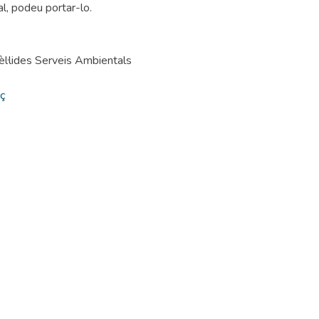
al, podeu portar-lo.
èl·lides Serveis Ambientals
aç