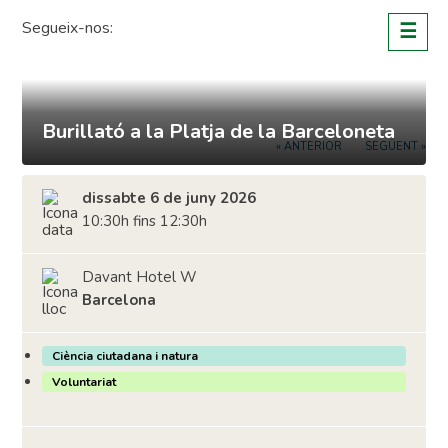
Skip
Segueix-nos:
☰
to
content
Burillató a la Platja de la Barceloneta
« ANTERIOR
SEGÜENT »
dissabte 6 de juny 2026
10:30h fins 12:30h
Davant Hotel W
Barcelona
Ciència ciutadana i natura
Voluntariat