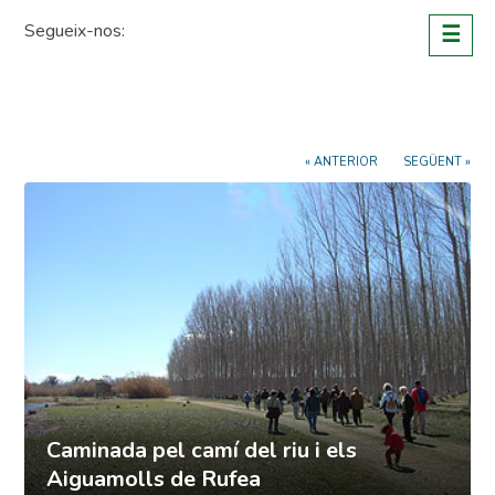
Skip
Segueix-nos:
☰
to
content
« ANTERIOR
SEGÜENT »
Caminada pel camí del riu i els
Aiguamolls de Rufea