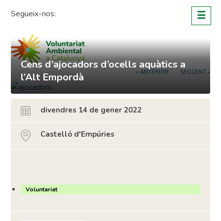
Skip
Segueix-nos:
☰
to
content
Cens d’ajocadors d’ocells aquàtics a
« ANTERIOR
SEGÜENT »
l’Alt Empordà
divendres 14 de gener 2022
Castelló d'Empúries
Voluntariat