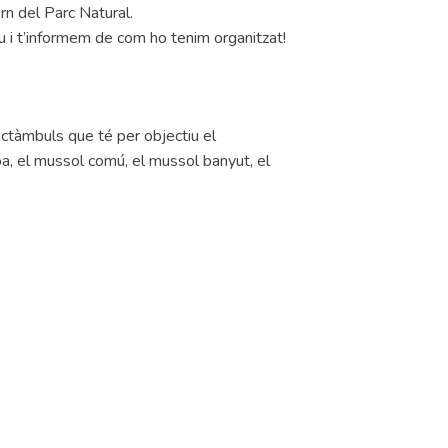
rn del Parc Natural.
u i t’informem de com ho tenim organitzat!
octàmbuls que té per objectiu el
ba, el mussol comú, el mussol banyut, el