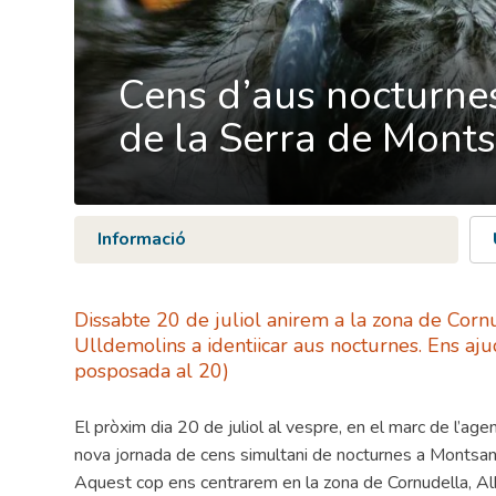
Cens d’aus nocturnes
de la Serra de Mont
Informació
Dissabte 20 de juliol anirem a la zona de Cornu
Ulldemolins a identiicar aus nocturnes. Ens ajude
posposada al 20)
El pròxim dia 20 de juliol al vespre, en el marc de l’age
nova jornada de cens simultani de nocturnes a Montsan
Aquest cop ens centrarem en la zona de Cornudella, Alb