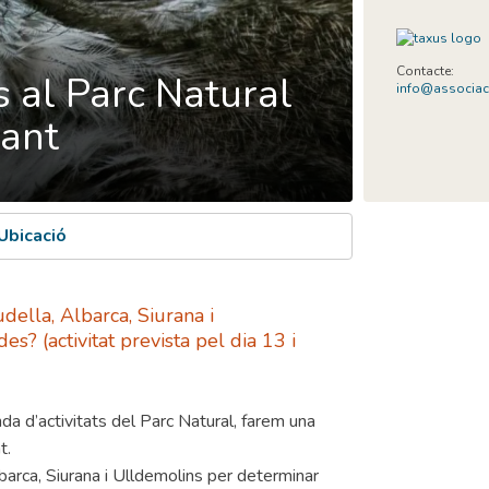
Contacte:
 al Parc Natural
info@associac
sant
Ubicació
della, Albarca, Siurana i
s? (activitat prevista pel dia 13 i
nda d’activitats del Parc Natural, farem una
t.
arca, Siurana i Ulldemolins per determinar