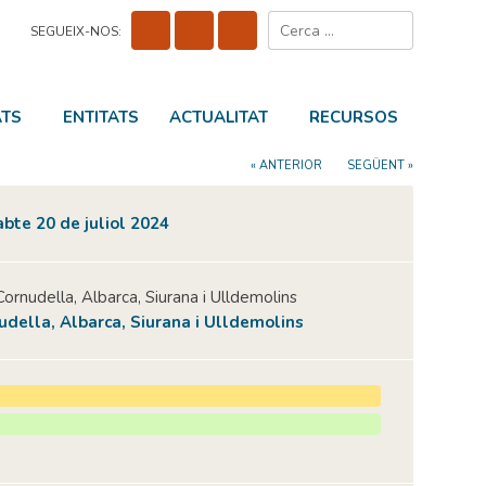
Cerca:
SEGUEIX-NOS:
ATS
ENTITATS
ACTUALITAT
RECURSOS
« ANTERIOR
SEGÜENT »
abte 20 de juliol 2024
Cornudella, Albarca, Siurana i Ulldemolins
udella, Albarca, Siurana i Ulldemolins