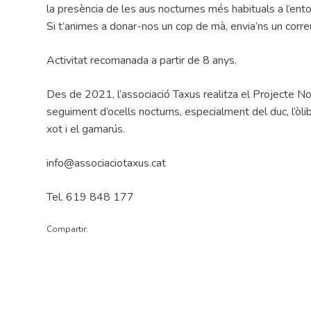
la presència de les aus nocturnes més habituals a l’ento
Si t’animes a donar-nos un cop de mà, envia’ns un corre
Activitat recomanada a partir de 8 anys.
Des de 2021, l’associació Taxus realitza el Projecte N
seguiment d’ocells nocturns, especialment del duc, l’òli
xot i el gamarús.
info@associaciotaxus.cat
Tel. 619 848 177
Compartir: