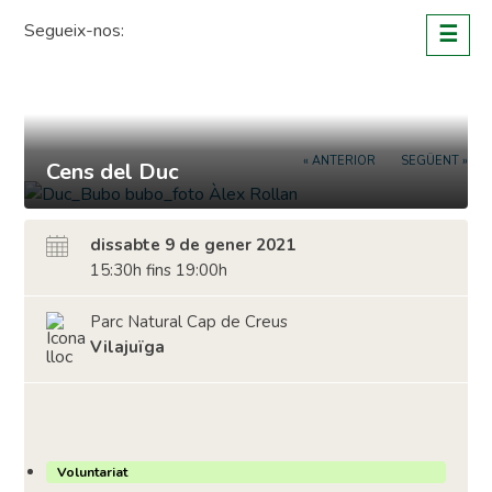
Skip
Segueix-nos:
☰
to
content
« ANTERIOR
SEGÜENT »
Cens del Duc
dissabte 9 de gener 2021
15:30h fins 19:00h
Parc Natural Cap de Creus
Vilajuïga
Voluntariat