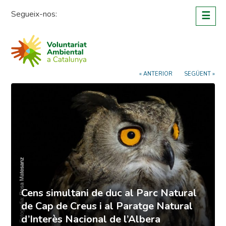
Skip
Segueix-nos:
☰
to
content
« ANTERIOR
SEGÜENT »
Cens simultani de duc al Parc Natural
de Cap de Creus i al Paratge Natural
d’Interès Nacional de l’Albera