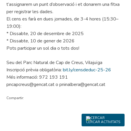
t’assignarem un punt d’observació i et donarem una fitxa
per registrar les dades.
El cens es farà en dues jornades, de 3-4 hores (15:30–
19:00):
* Dissabte, 20 de desembre de 2025
* Dissabte, 10 de gener de 2026
Pots participar un sol dia o tots dos!
Seu del Parc Natural de Cap de Creus, Vilajuïga
Inscripció prèvia obligatòria:
bit.ly/censdeduc-25-26
Més informació: 972 193 191
pncapcreus@gencat.cat o pninalbera@gencat.cat
Compartir:
CERCAR ACTIVITATS