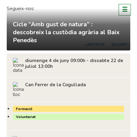
Skip
Segueix-nos:
☰
to
content
Cicle “Amb gust de natura” :
descobreix la custòdia agrària al Baix
Penedès
« ANTERIOR
SEGÜENT »
diumenge 4 de juny 09:00h - dissabte 22 de
juliol 13:00h
Can Ferrer de la Cogullada
Formació
Voluntariat