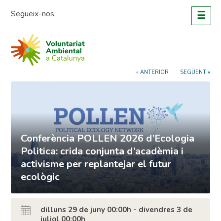
Skip
Segueix-nos:
☰
to
content
« ANTERIOR
SEGÜENT »
Conferència POLLEN 2026 d’Ecologia
Politica: crida conjunta d’acadèmia i
activisme per replantejar el futur
ecològic
dilluns 29 de juny 00:00h - divendres 3 de
juliol 00:00h