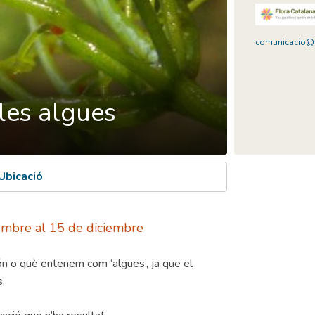
comunicacio@f
 les algues
Ubicació
vembre al 15 de diciembre
són o què entenem com ‘algues’, ja que el
s.