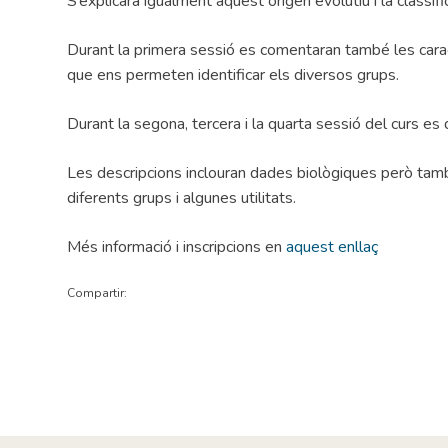
S’explicarà igualment aquest origen evolutiu i la classifi
Durant la primera sessió es comentaran també les cara
que ens permeten identificar els diversos grups.
Durant la segona, tercera i la quarta sessió del curs es
Les descripcions inclouran dades biològiques però també
diferents grups i algunes utilitats.
Més informació i inscripcions en
aquest enllaç
Compartir: