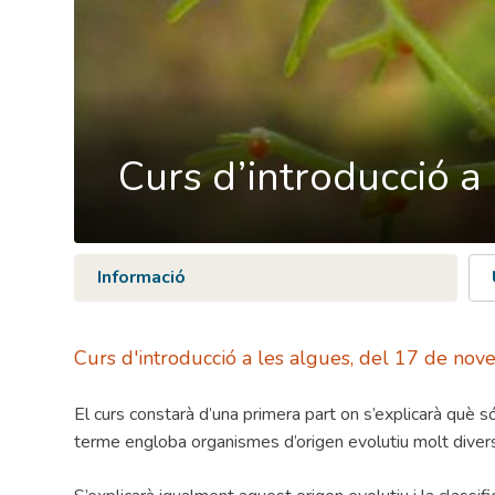
Curs d’introducció a
Informació
Curs d'introducció a les algues, del 17 de no
El curs constarà d’una primera part on s’explicarà què 
terme engloba organismes d’origen evolutiu molt diver