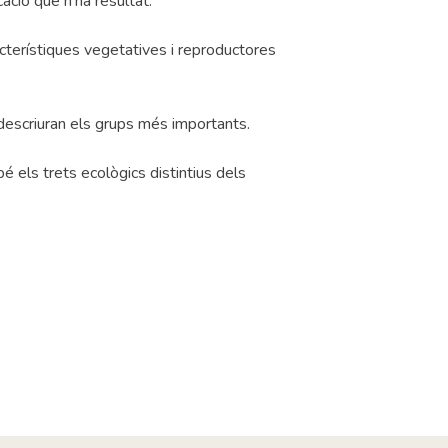
cació que n’ha resultat.
cterístiques vegetatives i reproductores
 descriuran els grups més importants.
 els trets ecològics distintius dels