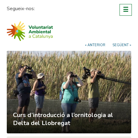
Skip
Segueix-nos:
☰
to
content
« ANTERIOR
SEGÜENT »
Curs d’introducció a l’ornitologia al
Delta del Llobregat