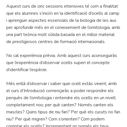
Aquest curs de cinc sessions intensives té com a finalitat
que els alumnes s’iniciïn en la identificació d’ocells al camp
i aprenguin aspectes essencials de la biologia de les aus
per aprofundir més en el coneixement de l’ornitologia, amb
una part teòrica molt sòlida basada en el millor material
de prestigiosos centres de formació internacionals.
No cal experiència prèvia. Amb aquest curs aconseguiràs
que l’experiència d’observar ocells superi el concepte
d’identificar l’espècie.
Més enllà d’observar i saber quin ocell estàs veient, amb
el curs d’Introducció començaràs a poder respondre els
perquès de l’ornitologia i entendre els ocells en un nivell
completament nou: per què canten? Només canten els
mascles? Quins tipus de niu fan? Per què els cucuts no fan
niu? Per què migren? Com s’orienten? Com podem
comptar els ocells? Incrementant no només els teus