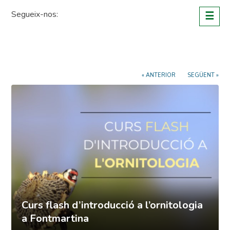
Skip
Segueix-nos:
☰
to
content
« ANTERIOR
SEGÜENT »
Curs flash d’introducció a l’ornitologia
a Fontmartina