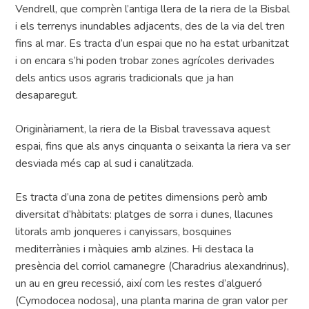
Vendrell, que comprèn l’antiga llera de la riera de la Bisbal
i els terrenys inundables adjacents, des de la via del tren
fins al mar. Es tracta d’un espai que no ha estat urbanitzat
i on encara s’hi poden trobar zones agrícoles derivades
dels antics usos agraris tradicionals que ja han
desaparegut.
Originàriament, la riera de la Bisbal travessava aquest
espai, fins que als anys cinquanta o seixanta la riera va ser
desviada més cap al sud i canalitzada.
Es tracta d’una zona de petites dimensions però amb
diversitat d’hàbitats: platges de sorra i dunes, llacunes
litorals amb jonqueres i canyissars, bosquines
mediterrànies i màquies amb alzines. Hi destaca la
presència del corriol camanegre (Charadrius alexandrinus),
un au en greu recessió, així com les restes d’algueró
(Cymodocea nodosa), una planta marina de gran valor per