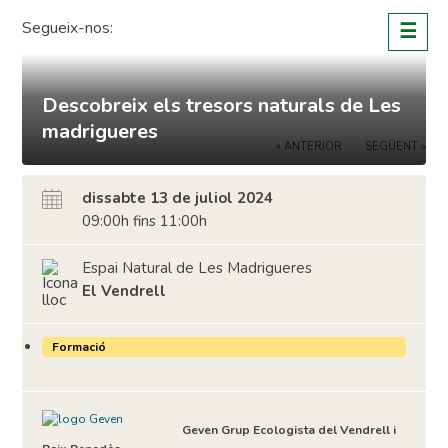
Skip
Segueix-nos:
☰
to
content
Descobreix els tresors naturals de Les
madrigueres
« ANTERIOR
SEGÜENT »
dissabte 13 de juliol 2024
09:00h fins 11:00h
Espai Natural de Les Madrigueres
El Vendrell
Formació
Geven Grup Ecologista del Vendrell i