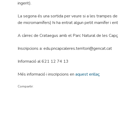
ingerit).
La segona és una sortida per veure si a les trampes d
de micromamífers) hi ha entrat algun petit mamífer i e
A càrrec de Crataegus amb el Parc Natural de les Capçal
Inscripcions a: edu.pncapcaleres.territori@gencat.cat
Informació al 621 12 74 13
Més informació i inscripcions en
aquest enllaç
Compartir: