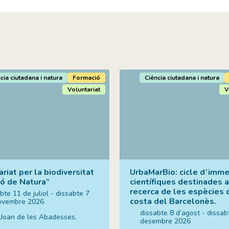
cia ciutadana i natura
Formació
Ciència ciutadana i natura
Voluntariat
V
riat per la biodiversitat
UrbaMarBio: cicle d’imme
ió de Natura”
científiques destinades a
recerca de les espècies 
bte 11 de juliol - dissabte 7
costa del Barcelonès.
ovembre 2026
dissabte 8 d’agost - dissab
 Joan de les Abadesses.
desembre 2026