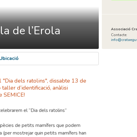
la de l’Erola
Associació Cr
Contacte:
info@crataegu
Ubicació
 "Dia dels ratolins", dissabte 13 de
ller d’identificació, anàlisi
te SEMICE!
elebrarem el “Dia dels ratolins”
 espècies de petits mamífers que podem
iba (per mostrejar quin petits mamífers han