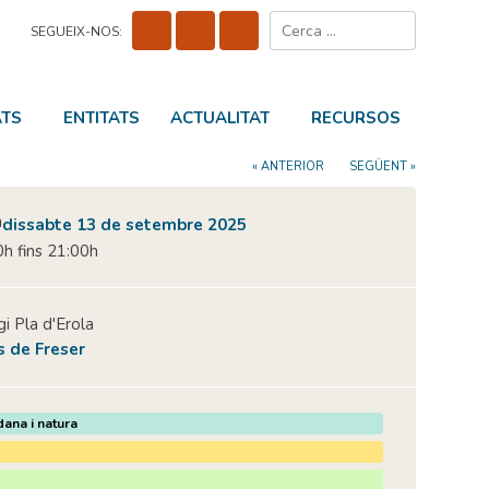
Cerca:
SEGUEIX-NOS:
ATS
ENTITATS
ACTUALITAT
RECURSOS
« ANTERIOR
SEGÜENT »
dissabte 13 de setembre 2025
h fins 21:00h
i Pla d'Erola
s de Freser
dana i natura