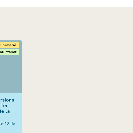
Formació
oluntariat
rsions
 fer
de la
te 12 de