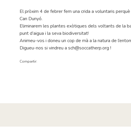
El pròxim 4 de febrer fem una crida a voluntaris perquè 
Can Dunyó.
Eliminarem les plantes exòtiques dels voltants de la ba
punt d’aigua i la seva biodiversitat!
Animeu-vos i doneu un cop de mà a la natura de l’ento
Digueu-nos si vindreu a sch@soccatherp.org !
Compartir: