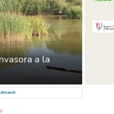
invasora a la
Ubicació
yó