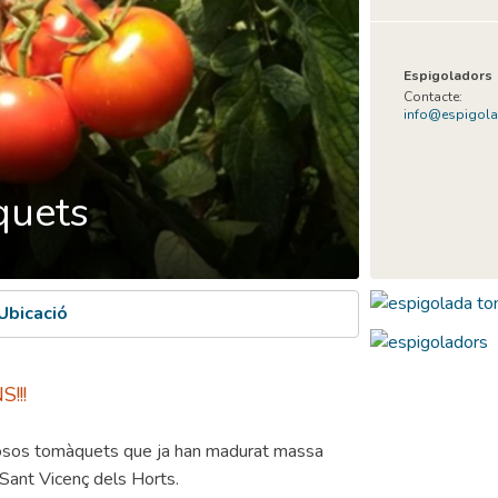
Espigoladors
Contacte:
info@espigol
quets
Ubicació
!!!
iosos tomàquets que ja han madurat massa
 Sant Vicenç dels Horts.