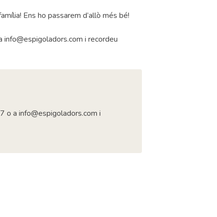
amília! Ens ho passarem d’allò més bé!
a info@espigoladors.com i recordeu
7 o a info@espigoladors.com i