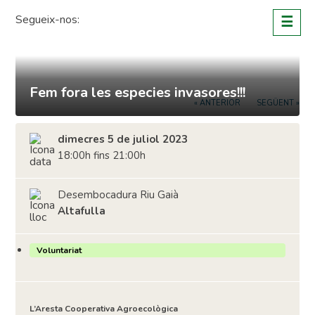
Skip
Segueix-nos:
☰
to
content
Fem fora les especies invasores!!!
« ANTERIOR
SEGÜENT »
dimecres 5 de juliol 2023
18:00h fins 21:00h
Desembocadura Riu Gaià
Altafulla
Voluntariat
L’Aresta Cooperativa Agroecològica