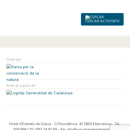
CERCAR ACTIVITATS
Creat per:
Amb el suport de:
Hotel d'Entitats de Gràcia - C/ Providència, 42 08024 Barcelona - Tel.:
938 866 135 / 687 74 92 68 - A/e:
info@voluntariatambiental.cat