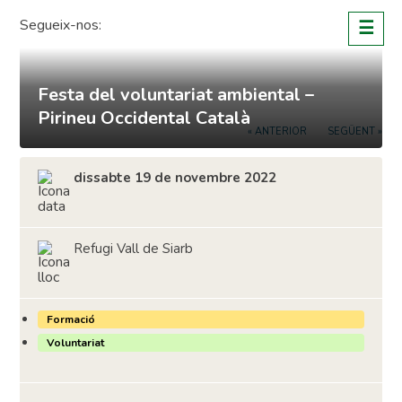
Skip
Segueix-nos:
☰
to
content
Festa del voluntariat ambiental –
Pirineu Occidental Català
« ANTERIOR
SEGÜENT »
dissabte 19 de novembre 2022
Refugi Vall de Siarb
Formació
Voluntariat