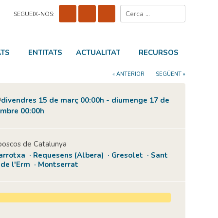
Cerca:
SEGUEIX-NOS:
ATS
ENTITATS
ACTUALITAT
RECURSOS
« ANTERIOR
SEGÜENT »
divendres 15 de març 00:00h - diumenge 17 de
mbre 00:00h
boscos de Catalunya
arrotxa · Requesens (Albera) · Gresolet · Sant
 de l'Erm · Montserrat