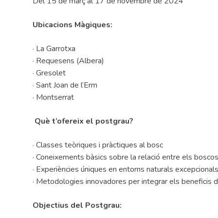
Del 15 de març al 17 de novembre de 2024
Ubicacions Màgiques:
· La Garrotxa
· Requesens (Albera)
· Gresolet
· Sant Joan de l’Erm
· Montserrat
Què t’ofereix el postgrau?
· Classes teòriques i pràctiques al bosc
· Coneixements bàsics sobre la relació entre els boscos 
· Experiències úniques en entorns naturals excepcional
· Metodologies innovadores per integrar els beneficis d
Objectius del Postgrau: