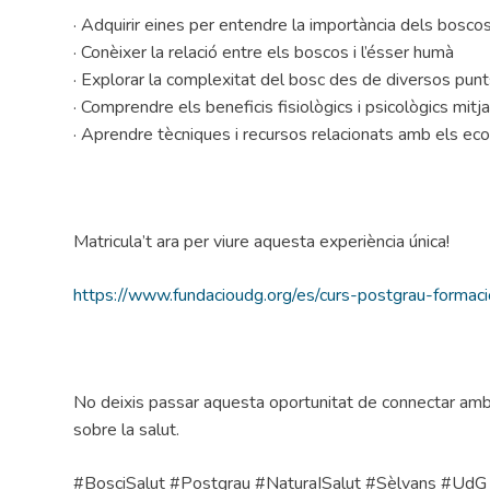
· Adquirir eines per entendre la importància dels boscos
· Conèixer la relació entre els boscos i l’ésser humà
· Explorar la complexitat del bosc des de diversos punt
· Comprendre els beneficis fisiològics i psicològics mitja
· Aprendre tècniques i recursos relacionats amb els ec
Matricula’t ara per viure aquesta experiència única!
https://www.fundacioudg.org/es/curs-postgrau-formac
No deixis passar aquesta oportunitat de connectar amb 
sobre la salut.
#BosciSalut #Postgrau #NaturaISalut #Sèlvans #UdG