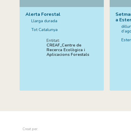
Alerta Forestal
Setman
a Este
Llarga durada
dillu
Tot Catalunya
d’ag
Ester
Entitat:
CREAF_Centre de
Recerca Ecològica i
Aplicacions Forestals
Creat per: