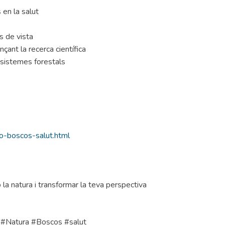
 en la salut
s de vista
nçant la recerca científica
osistemes forestals
io-boscos-salut.html
la natura i transformar la teva perspectiva
 #Natura #Boscos #salut