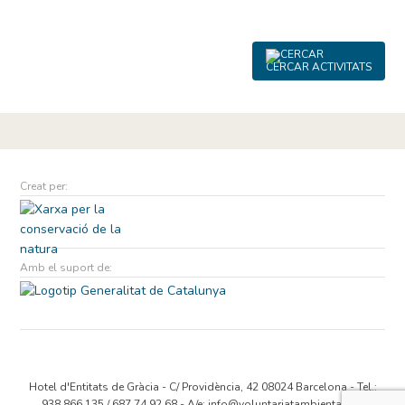
CERCAR ACTIVITATS
Creat per:
Amb el suport de:
Hotel d'Entitats de Gràcia - C/ Providència, 42 08024 Barcelona - Tel.:
938 866 135 / 687 74 92 68 - A/e:
info@voluntariatambiental.cat