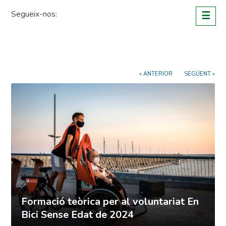
Skip
Segueix-nos:
☰
to
content
« ANTERIOR
SEGÜENT »
Formació teòrica per al voluntariat En
Bici Sense Edat de 2024