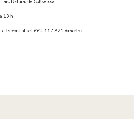
 Parc Natural de Collserola
a 13 h.
t o trucant al tel. 664 117 871 dimarts i