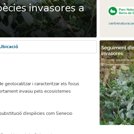
pècies invasores a
centrenaturac
Ubicació
e geolocalitzar i caracteritzar els focus
ortament invasiu pels ecosistemes
 substitució d’espècies com Senecio