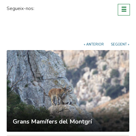
Skip
Segueix-nos:
☰
to
content
« ANTERIOR
SEGÜENT »
Grans Mamífers del Montgrí