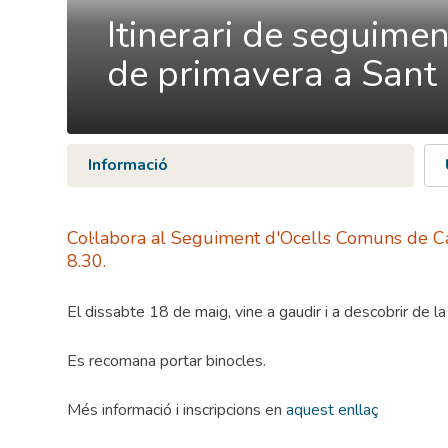
Itinerari de seguime
de primavera a Sant 
Informació
Col·labora al Seguiment d'Ocells Comuns de Ca
8.30.
El dissabte 18 de maig, vine a gaudir i a descobrir de la
Es recomana portar binocles.
Més informació i inscripcions en
aquest enllaç