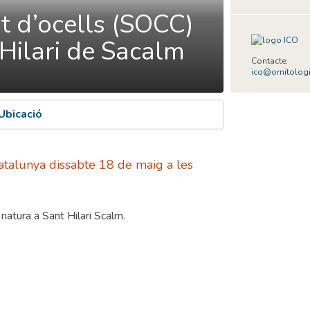
nt d’ocells (SOCC)
Hilari de Sacalm
Contacte:
ico@ornitolog
Ubicació
talunya dissabte 18 de maig a les
 natura a Sant Hilari Scalm.