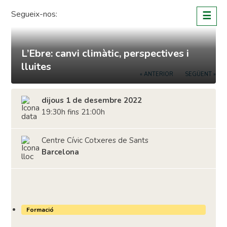
Skip
Segueix-nos:
☰
to
content
L’Ebre: canvi climàtic, perspectives i
lluites
« ANTERIOR
SEGÜENT »
dijous 1 de desembre 2022
19:30h fins 21:00h
Centre Cívic Cotxeres de Sants
Barcelona
Formació