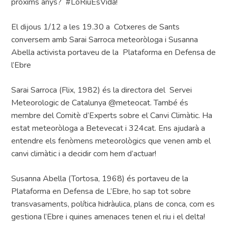
pròxims anys? #LoRiuÉsVida!
El dijous 1/12 a les 19.30 a Cotxeres de Sants
conversem amb Sarai Sarroca meteoròloga i Susanna
Abella activista portaveu de la Plataforma en Defensa de
l’Ebre
Sarai Sarroca (Flix, 1982) és la directora del Servei
Meteorologic de Catalunya @meteocat. També és
membre del Comitè d’Experts sobre el Canvi Climàtic. Ha
estat meteoròloga a Betevecat i 324cat. Ens ajudarà a
entendre els fenòmens meteorològics que venen amb el
canvi climàtic i a decidir com hem d’actuar!
Susanna Abella (Tortosa, 1968) és portaveu de la
Plataforma en Defensa de L’Ebre, ho sap tot sobre
transvasaments, política hidràulica, plans de conca, com es
gestiona l’Ebre i quines amenaces tenen el riu i el delta!