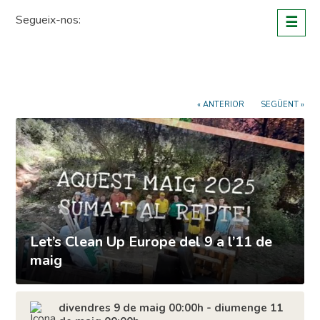
Skip
Segueix-nos:
☰
to
content
« ANTERIOR
SEGÜENT »
Let’s Clean Up Europe del 9 a l’11 de
maig
divendres 9 de maig 00:00h - diumenge 11