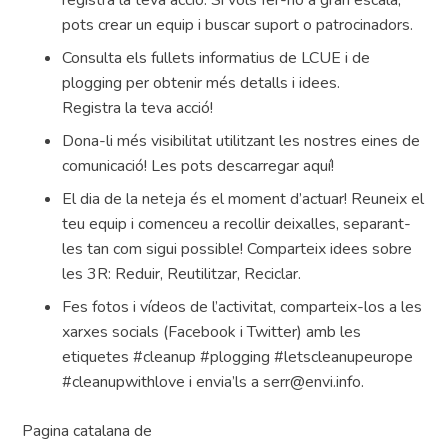
registra la teva acció. Si vols fer-ho a gran escala,
pots crear un equip i buscar suport o patrocinadors.
Consulta els fullets informatius de LCUE i de
plogging per obtenir més detalls i idees.
Registra la teva acció!
Dona-li més visibilitat utilitzant les nostres eines de
comunicació! Les pots descarregar aquí!
El dia de la neteja és el moment d’actuar! Reuneix el
teu equip i comenceu a recollir deixalles, separant-
les tan com sigui possible! Comparteix idees sobre
les 3R: Reduir, Reutilitzar, Reciclar.
Fes fotos i vídeos de l’activitat, comparteix-los a les
xarxes socials (Facebook i Twitter) amb les
etiquetes #cleanup #plogging #letscleanupeurope
#cleanupwithlove i envia’ls a serr@envi.info.
Pagina catalana de