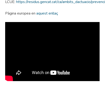
LCUE:
https://residus.gencat.cat/ca/ambits_dactuacio/prevenci
Pàgina europea en
aquest enllaç