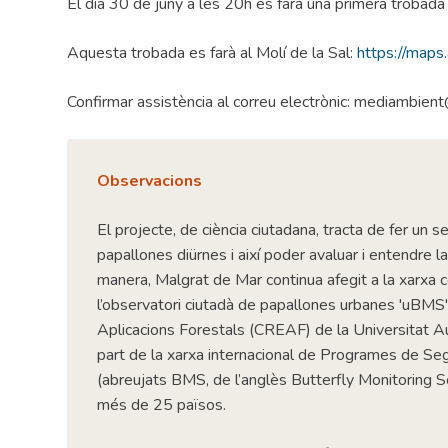
El dia 30 de juny a les 20h es farà una primera trobada 
Aquesta trobada es farà al Molí de la Sal:
https://map
Confirmar assistència al correu electrònic: mediambien
Observacions
El projecte, de ciència ciutadana, tracta de fer un
papallones diürnes i així poder avaluar i entendre l
manera, Malgrat de Mar continua afegit a la xarxa c
l’observatori ciutadà de papallones urbanes 'uBMS'
Aplicacions Forestals (CREAF) de la Universitat A
part de la xarxa internacional de Programes de S
(abreujats BMS, de l’anglès Butterfly Monitoring 
més de 25 països.