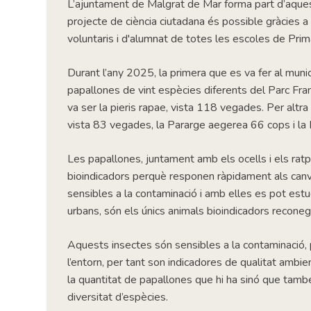
L’ajuntament de Malgrat de Mar forma part d’aque
projecte de ciència ciutadana és possible gràcies a 
voluntaris i d'alumnat de totes les escoles de Prim
Durant l’any 2025, la primera que es va fer al munici
papallones de vint espècies diferents del Parc Fr
va ser la pieris rapae, vista 118 vegades. Per altr
vista 83 vegades, la Pararge aegerea 66 cops i la 
Les papallones, juntament amb els ocells i els ra
bioindicadors perquè responen ràpidament als canv
sensibles a la contaminació i amb elles es pot estu
urbans, són els únics animals bioindicadors recone
Aquests insectes són sensibles a la contaminació, 
l’entorn, per tant son indicadores de qualitat amb
la quantitat de papallones que hi ha sinó que també
diversitat d’espècies.