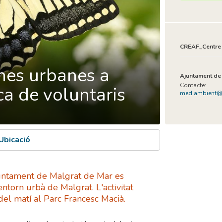
CREAF_Centre d
nes urbanes a
Ajuntament de
Contacte:
ca de voluntaris
mediambient@a
Ubicació
untament de Malgrat de Mar es
ntorn urbà de Malgrat. L'activitat
del matí al Parc Francesc Macià.