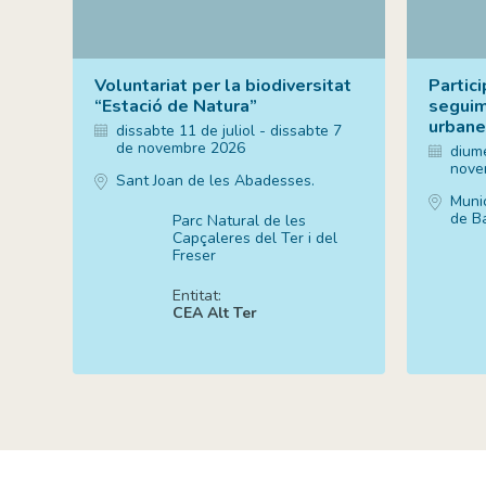
Voluntariat per la biodiversitat
Partic
“Estació de Natura”
seguim
urbane
dissabte 11 de juliol - dissabte 7
de novembre 2026
diume
nove
Sant Joan de les Abadesses.
Munic
de B
Parc Natural de les
Capçaleres del Ter i del
Freser
Entitat:
CEA Alt Ter