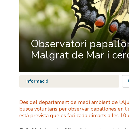
Observatori papallo
Malgrat de Mar i cer
Informació
Des del departament de medi ambient de l’Aj
busca voluntaris per observar papallones en l'e
està prevista que es faci cada dimarts a les 10 