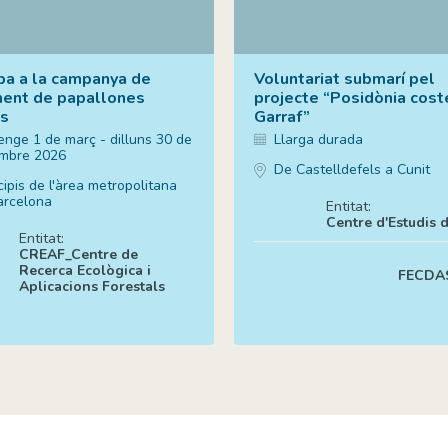
ipa a la campanya de
Voluntariat submarí pel
ent de papallones
projecte “Posidònia cost
s
Garraf”
nge 1 de març - dilluns 30 de
Llarga durada
mbre 2026
De Castelldefels a Cunit
ipis de l'àrea metropolitana
arcelona
Entitat:
Centre d'Estudis 
Entitat:
CREAF_Centre de
Recerca Ecològica i
FECDA
Aplicacions Forestals