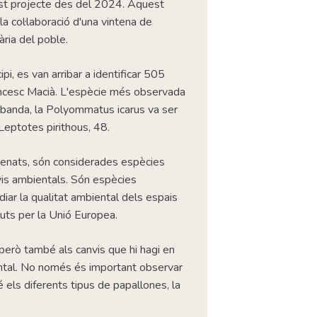
st projecte des del 2024. Aquest
la col·laboració d'una vintena de
ària del poble.
pi, es van arribar a identificar 505
ancesc Macià. L'espècie més observada
a banda, la Polyommatus icarus va ser
Leptotes pirithous, 48.
tpenats, són considerades espècies
is ambientals. Són espècies
diar la qualitat ambiental dels espais
guts per la Unió Europea.
però també als canvis que hi hagi en
iental. No només és important observar
 els diferents tipus de papallones, la