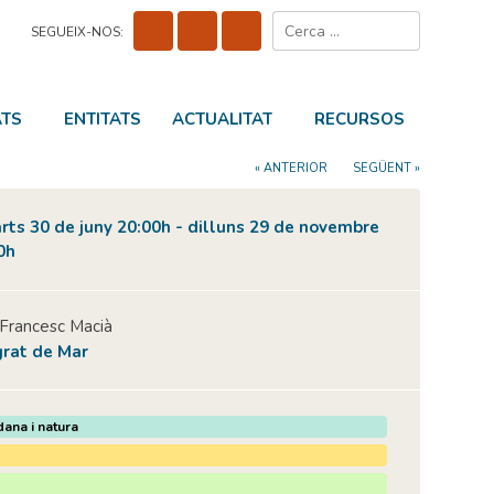
Cerca:
SEGUEIX-NOS:
ATS
ENTITATS
ACTUALITAT
RECURSOS
« ANTERIOR
SEGÜENT »
rts 30 de juny 20:00h - dilluns 29 de novembre
0h
 Francesc Macià
rat de Mar
dana i natura