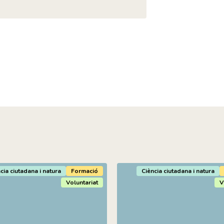
cia ciutadana i natura
Formació
Ciència ciutadana i natura
Voluntariat
V