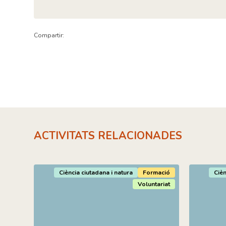
Compartir:
ACTIVITATS RELACIONADES
Ciència ciutadana i natura
Formació
Cièn
Voluntariat