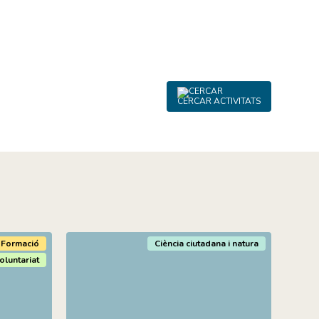
CERCAR ACTIVITATS
Formació
Ciència ciutadana i natura
oluntariat