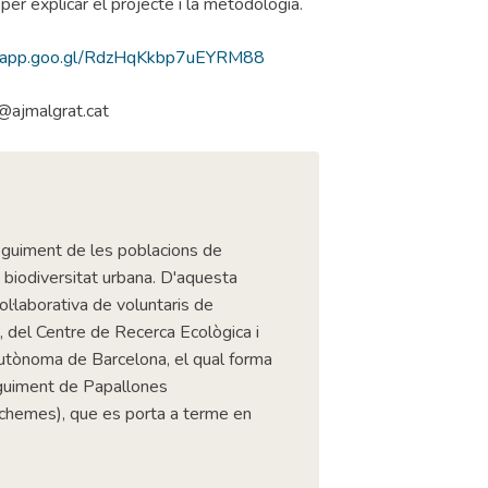
per explicar el projecte i la metodologia.
s.app.goo.gl/RdzHqKkbp7uEYRM88
t@ajmalgrat.cat
 seguiment de les poblacions de
a biodiversitat urbana. D'aquesta
ol·laborativa de voluntaris de
, del Centre de Recerca Ecològica i
utònoma de Barcelona, el qual forma
eguiment de Papallones
Schemes), que es porta a terme en