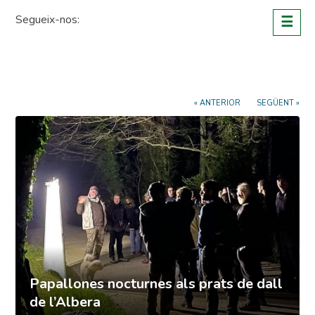
Skip
Segueix-nos:
☰
to
content
« ANTERIOR
SEGÜENT »
Papallones nocturnes als prats de dall
de l’Albera