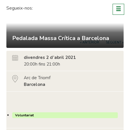
Skip
Segueix-nos:
☰
to
content
Pedalada Massa Crítica a Barcelona
« ANTERIOR
SEGÜENT »
divendres 2 d’abril 2021
20:00h fins 21:00h
Arc de Triomf
Barcelona
Voluntariat