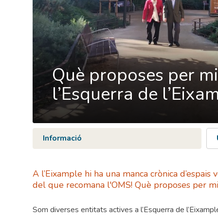
Què proposes per mil
l’Esquerra de l’Eixa
Informació
A l’Eixample hi ha una manca crònica d’espais
del que recomana l'OMS! Què proposes per mill
Som diverses entitats actives a l’Esquerra de l’Eixampl