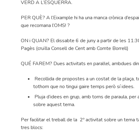
VERD A L’ESQUERRA.
PER QUÈ? A l’Eixample hi ha una manca crònica d’espa
que recomana l’OMS! ?
ON i QUAN? El dissabte 6 de juny a partir de les 11:3
Pagès (cruïlla Consell de Cent amb Comte Borrell)
QUÉ FAREM? Dues activitats en paral·lel, ambdues di
Recollida de propostes a un costat de la plaça, to
tothom que no tingui gaire temps però sí idees.
Pluja d’idees en grup, amb torns de paraula, per a
sobre aquest tema.
Per facilitar el treball de la 2º activitat sobre un tem
tres blocs: