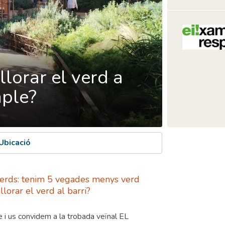
lorar el verd a
mple?
Ubicació
 verds: tenim 5 vegades menys verd
orar el verd al barri?
e i us convidem a la trobada veïnal EL