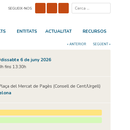
Cerca:
SEGUEIX-NOS:
ATS
ENTITATS
ACTUALITAT
RECURSOS
« ANTERIOR
SEGÜENT »
dissabte 6 de juny 2026
h fins 13:30h
Plaça del Mercat de Pagès (Consell de Cent/Urgell)
elona