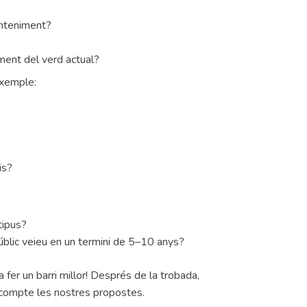
anteniment?
ment del verd actual?
exemple:
is?
tipus?
públic veieu en un termini de 5–10 anys?
fer un barri millor! Després de la trobada,
 compte les nostres propostes.