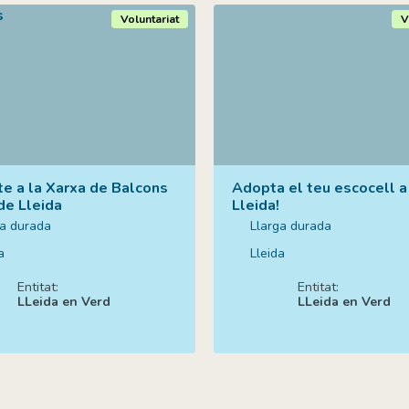
Voluntariat
V
te a la Xarxa de Balcons
Adopta el teu escocell a
de Lleida
Lleida!
ga durada
Llarga durada
a
Lleida
Entitat:
Entitat:
LLeida en Verd
LLeida en Verd