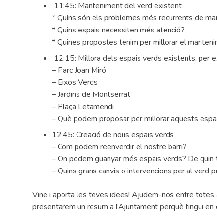
11:45: Manteniment del verd existent
* Quins són els problemes més recurrents de m
* Quins espais necessiten més atenció?
* Quines propostes tenim per millorar el manteni
12:15: Millora dels espais verds existents, per 
– Parc Joan Miró
– Eixos Verds
– Jardins de Montserrat
– Plaça Letamendi
– Què podem proposar per millorar aquests espa
12:45: Creació de nous espais verds
– Com podem reenverdir el nostre barri?
– On podem guanyar més espais verds? De quin 
– Quins grans canvis o intervencions per al verd 
Vine i aporta les teves idees! Ajudem-nos entre totes a 
presentarem un resum a l’Ajuntament perquè tingui en