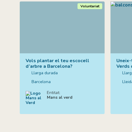
Voluntariat
Vols plantar el teu escocell
Uneix-
d’arbre a Barcelona?
Verds 
Llarga durada
Llar
Barcelona
Lleid
Entitat:
Mans al verd