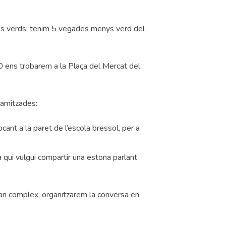
is verds: tenim 5 vegades menys verd del
0 ens trobarem a la Plaça del Mercat del
namitzades:
cant a la paret de l’escola bressol, per a
 qui vulgui compartir una estona parlant
a tan complex, organitzarem la conversa en