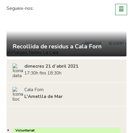
Skip
Segueix-nos:
☰
to
content
« ANTERIOR
SEGÜENT »
Recollida de residus a Cala Forn
dimecres 21 d’abril 2021
17:30h fins 18:30h
Cala Forn
L'Ametlla de Mar
Voluntariat