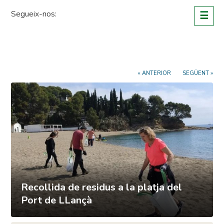
Skip
Segueix-nos:
☰
to
content
« ANTERIOR
SEGÜENT »
Recollida de residus a la platja del
Port de LLançà